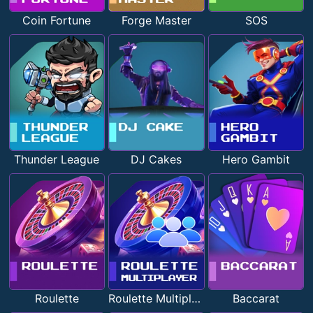
Coin Fortune
Forge Master
SOS
Thunder League
DJ Cakes
Hero Gambit
Roulette
Roulette Multiplayer
Baccarat